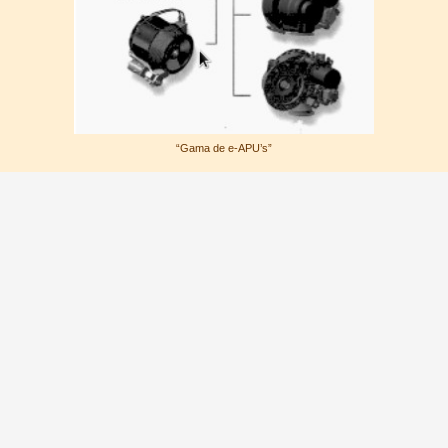
“Gama de e-APU’s”